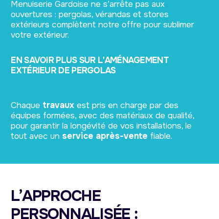
Menuiserie Gardoise ne s’arrête pas aux
ouvertures : pergolas, vérandas et stores
extérieurs complètent notre offre pour sublimer
votre extérieur.
EN SAVOIR PLUS SUR L'AMÉNAGEMENT
EXTÉRIEUR DE PERGOLAS
Chaque
travaux
est pris en charge par des
équipes formées, avec des matériaux de qualité,
pour garantir la longévité de vos installations, le
tout avec un
service après-vente
fiable.
L’APPROCHE
PERSONNALISÉE :